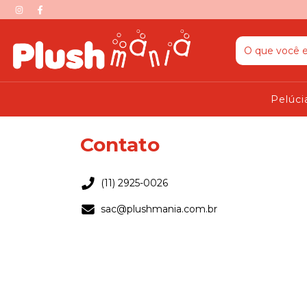
Pelúci
Contato
(11) 2925-0026
sac@plushmania.com.br