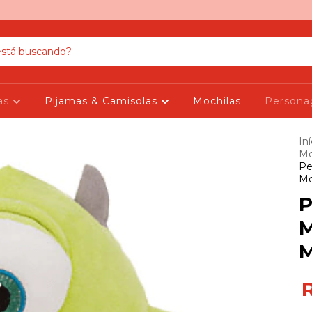
as
Pijamas & Camisolas
Mochilas
Person
Iní
Mo
Pe
Mo
P
M
M