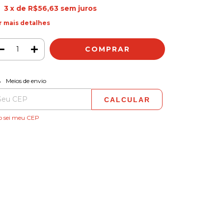
3
x de
R$56,63
sem juros
r mais detalhes
ALTERAR CEP
regas para o CEP:
Meios de envio
CALCULAR
o sei meu CEP