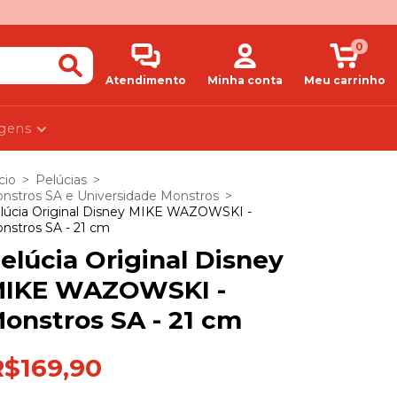
0
Atendimento
Minha conta
Meu carrinho
agens
cio
>
Pelúcias
>
nstros SA e Universidade Monstros
>
lúcia Original Disney MIKE WAZOWSKI -
nstros SA - 21 cm
elúcia Original Disney
IKE WAZOWSKI -
onstros SA - 21 cm
R$169,90