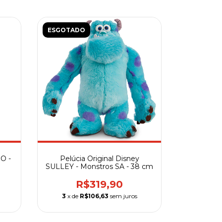
ESGOTADO
O -
Pelúcia Original Disney
SULLEY - Monstros SA - 38 cm
R$319,90
3
x de
R$106,63
sem juros