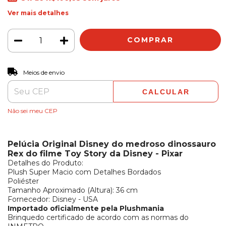
Ver mais detalhes
ALTERAR CEP
Entregas para o CEP:
Meios de envio
CALCULAR
Não sei meu CEP
Pelúcia Original Disney do medroso dinossauro
Rex do filme Toy Story da Disney - Pixar
Detalhes do Produto:
Plush Super Macio com Detalhes Bordados
Poliéster
Tamanho Aproximado (Altura): 36 cm
Fornecedor: Disney - USA
Importado oficialmente pela Plushmania
Brinquedo certificado de acordo com as normas do