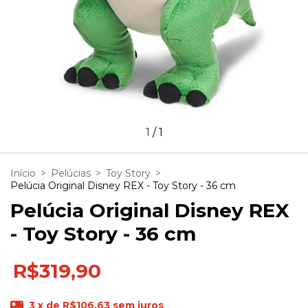
1
/
1
Início
>
Pelúcias
>
Toy Story
>
Pelúcia Original Disney REX - Toy Story - 36 cm
Pelúcia Original Disney REX
- Toy Story - 36 cm
R$319,90
3
x de
R$106,63
sem juros