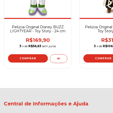
Pelúcia Original Disney BUZZ
Pelúcia Original
LIGHTYEAR - Toy Story - 24 cm
Toy Stor
R$169,90
R$31
3
x de
R$56,63
sem juros
3
x de
R$106
Central de Informações e Ajuda